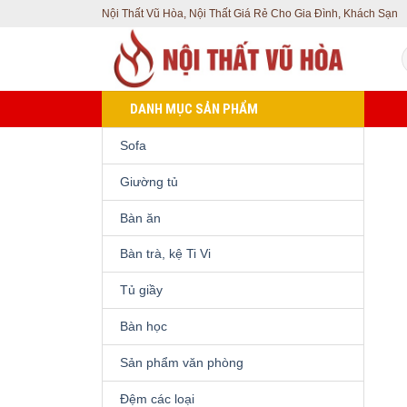
Skip
Nội Thất Vũ Hòa, Nội Thất Giá Rẻ Cho Gia Đình, Khách Sạn
to
T
content
k
DANH MỤC SẢN PHẨM
Sofa
Giường tủ
Bàn ăn
Bàn trà, kệ Ti Vi
Tủ giầy
Bàn học
Sản phẩm văn phòng
Đệm các loại