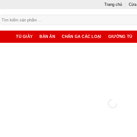
Trang chủ
Cửa
ìm
iếm:
TỦ GIẦY
BÀN ĂN
CHĂN GA CÁC LOẠI
GIƯỜNG TỦ