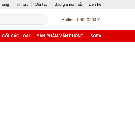
 hàng
Tin tức
Đối tác
Báo giá nội thất
Liên hệ
Hotline: 0902020491
GỐI CÁC LOẠI
SẢN PHẨM VĂN PHÒNG
SOFA