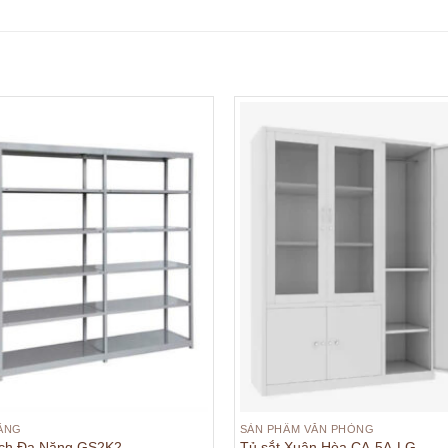
ĂNG
SẢN PHẨM VĂN PHÒNG
ách Đa Năng GS2K2
Tủ sắt Xuân Hòa CA-5A-LG