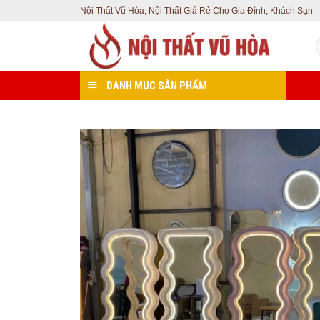
Skip
Nội Thất Vũ Hòa, Nội Thất Giá Rẻ Cho Gia Đình, Khách Sạn
to
T
content
k
DANH MỤC SẢN PHẨM