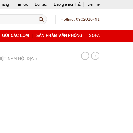
 hàng
Tin tức
Đối tác
Báo giá nội thất
Liên hệ
Hotline: 0902020491
GỐI CÁC LOẠI
SẢN PHẨM VĂN PHÒNG
SOFA
IỆT NAM NỘI ĐỊA
/