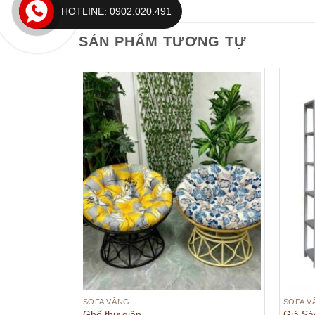
HOTLINE: 0902.020.491
SẢN PHẨM TƯƠNG TỰ
SOFA VĂNG
SOFA V
Ghế thư giãn
Giá S