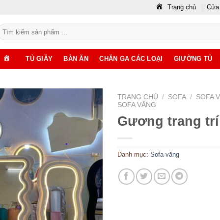
Trang chủ
Cửa
ìm
iếm:
TỦ GIẦY
BÀN ĂN
CHĂN GA CÁC LOẠI
GIƯỜNG TỦ
TRANG CHỦ
/
SOFA
/
SOFA V
SOFA VĂNG
Gương trang trí
Danh mục:
Sofa văng