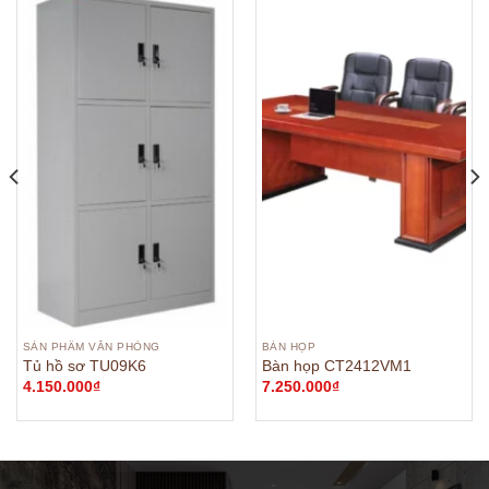
SẢN PHẨM VĂN PHÒNG
BÀN HỌP
Tủ hồ sơ TU09K6
Bàn họp CT2412VM1
4.150.000
₫
7.250.000
₫